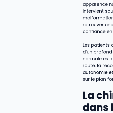
apparence no
intervient so
malformation
retrouver une
confiance en 
Les patients
d’un profond 
normale est 
route, la re
autonomie et 
sur le plan f
La chi
dans 