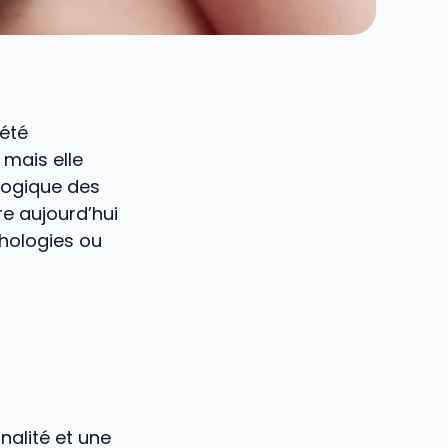
iété
 mais elle
logique des
re aujourd’hui
thologies ou
nalité et une