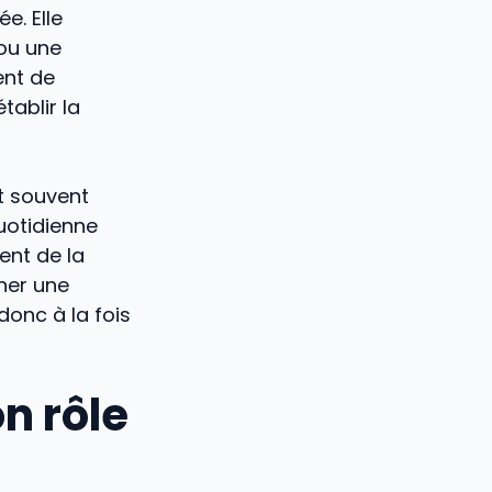
e. Elle
 ou une
ent de
tablir la
t souvent
uotidienne
ent de la
ner une
donc à la fois
n rôle