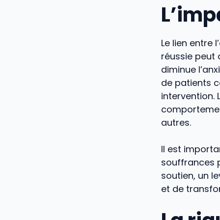
L’imp
Le lien entre
réussie peut 
diminue l’anx
de patients c
intervention. 
comportement,
autres.
Il est importa
souffrances p
soutien, un l
et de transf