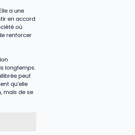
Elle a une
ntir en accord
ciété où
de renforcer
cion
is longtemps.
ilibrée peut
ent qu’elle
n, mais de se