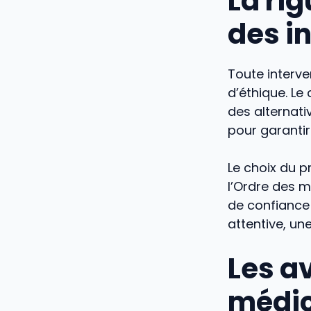
La rig
des i
Toute interve
d’éthique. Le
des alternati
pour garantir
Le choix du pra
l’Ordre des m
de confiance 
attentive, un
Les a
médic