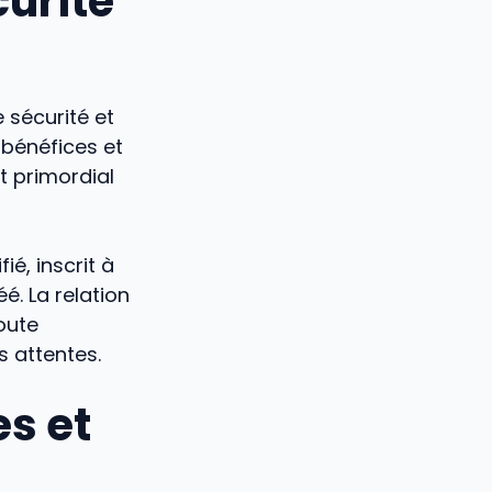
curité
 sécurité et
s bénéfices et
st primordial
fié, inscrit à
é. La relation
oute
s attentes.
s et