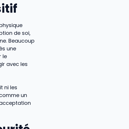
tif
 physique
ption de soi,
enne. Beaucoup
rès une
 le
ir avec les
t ni les
it comme un
’acceptation