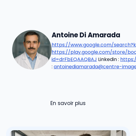
Antoine Di Amarada
https://www.google.com/search?k
https://play.google.com/store/b
id=drFbEQAAQBAJ
Linkedin :
https
:
antoinediamarada@centre-imageri
En savoir plus