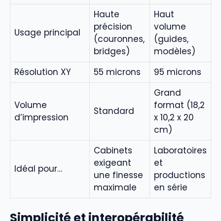
Haute
Haut
précision
volume
Usage principal
(couronnes,
(guides,
bridges)
modèles)
Résolution XY
55 microns
95 microns
Grand
Volume
format (18,2
Standard
d’impression
x 10,2 x 20
cm)
Cabinets
Laboratoires
exigeant
et
Idéal pour…
une finesse
productions
maximale
en série
Simplicité et interopérabilité