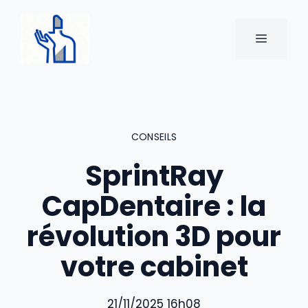
Aller
au
MENU
contenu
CONSEILS
SprintRay
CapDentaire : la
révolution 3D pour
votre cabinet
21/11/2025 16h08