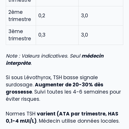
trimestre
2ème
0,2
3,0
trimestre
3ème
0,3
3,0
trimestre
Note : Valeurs indicatives. Seul
médecin
interprète
.
Si sous Lévothyrox, TSH basse signale
surdosage.
Augmenter de 20-30% dès
grossesse
. Suivi toutes les 4-6 semaines pour
éviter risques.
Normes TSH
varient (ATA par trimestre, HAS
0,1-4 mUI/L)
. Médecin utilise données locales.