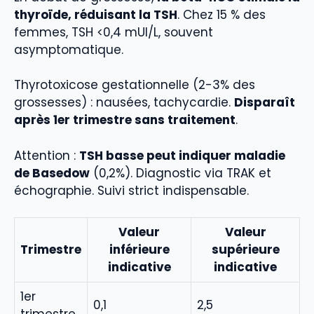
thyroïde, réduisant la TSH
. Chez 15 % des
femmes, TSH <0,4 mUI/L, souvent
asymptomatique.
Thyrotoxicose gestationnelle (2-3% des
grossesses) : nausées, tachycardie.
Disparaît
après 1er trimestre sans traitement
.
Attention :
TSH basse peut indiquer maladie
de Basedow
(0,2%). Diagnostic via TRAK et
échographie. Suivi strict indispensable.
Valeur
Valeur
Trimestre
inférieure
supérieure
indicative
indicative
1er
0,1
2,5