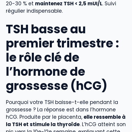
20-30 % et
maintenez TSH < 2,5 mUI/L
. Suivi
régulier indispensable.
TSH basse au
premier trimestre :
le rôle clé de
l’hormone de
grossesse (hCG)
Pourquoi votre TSH baisse-t-elle pendant la
grossesse ? La réponse est dans l’hormone
hCG. Produite par le placenta,
elle ressemble à
la TSH et stimule la thyroïde
. L’hCG atteint son
pic vers la 10e-12e semaine, expliquant cette