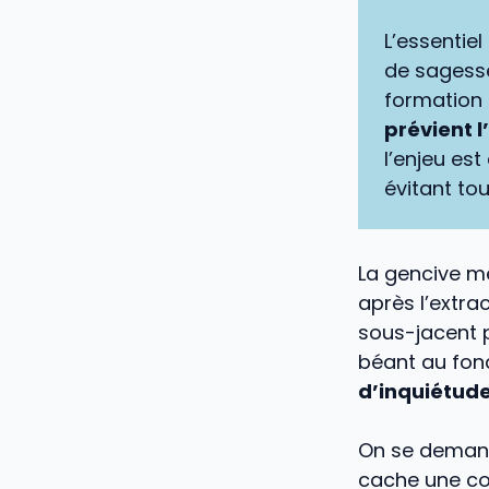
L’essentiel
de sagess
formation 
prévient l
l’enjeu es
évitant to
La gencive me
après l’extra
sous-jacent p
béant au fond
d’inquiétud
On se demande
cache une co