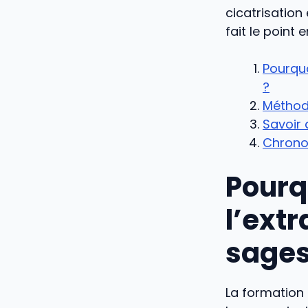
cicatrisation
fait le point 
Pourquo
?
Méthode
Savoir 
Chronol
Pourq
l’ext
sages
La formation 