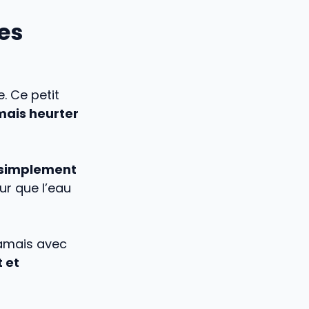
des
. Ce petit
mais heurter
 simplement
ur que l’eau
jamais avec
t et