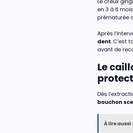
Le creux ging
en 3 à 6 mois.
prématurée du
Après l’inter
dent
. C’est t
avant de reco
Le cai
protect
Dès l’extracti
bouchon scel
À lire aussi :