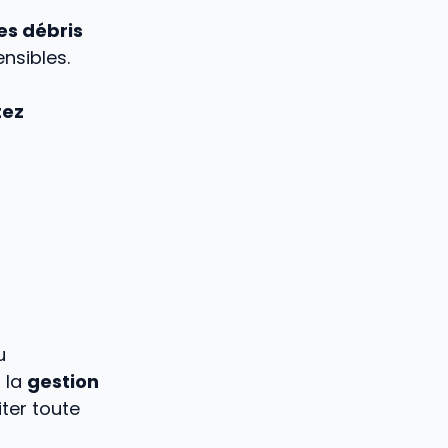
es débris
ensibles.
tez
u
 la
gestion
ter toute