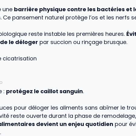
e une
barrière physique contre les bactéries et l
s
. Ce pansement naturel protège l’os et les nerfs s
iologique reste instable les premières heures.
Évi
de le déloger
par succion ou rinçage brusque.
 cicatrisation
e :
protégez le caillot sanguin
.
ces pour déloger les aliments sans abîmer le tro
vité reste ouverte durant la phase de remodelage,
alimentaires devient un enjeu quotidien
pour évi
.