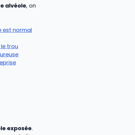
e alvéole
, on
e est normal
le trou
oureuse
eprise
ole exposée
.