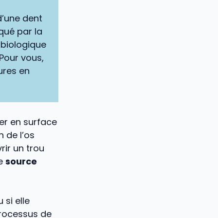
 d’une dent
qué par la
 biologique
 Pour vous,
ures en
er en surface
 de l’os
rir un trou
ne
source
si elle
processus de