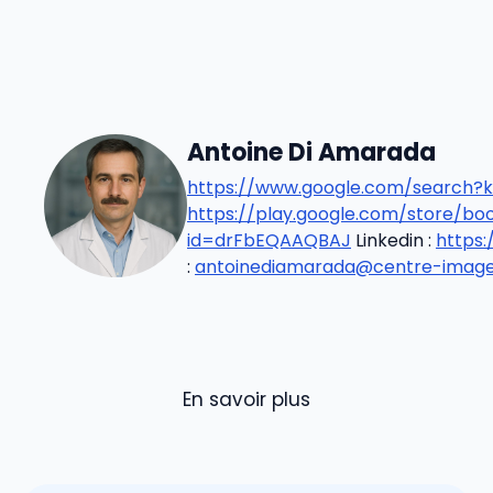
Antoine Di Amarada
https://www.google.com/search?k
https://play.google.com/store/b
id=drFbEQAAQBAJ
Linkedin :
https
:
antoinediamarada@centre-imageri
En savoir plus