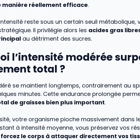
de manière réellement efficace
.
ntensité reste sous un certain seuil métabolique, 
stratégique. Il privilégie alors les
acides gras libr
incipal
au détriment des sucres.
oi l’intensité modérée sur
ement total ?
déré se maintient longtemps, contrairement au spr
elques minutes. Cette endurance prolongée perm
tal de graisses bien plus important
.
nsité, votre organisme pioche massivement dans l
estant à intensité moyenne, vous préservez vos ré
t
forcez le corps à attaquer directement vos tis