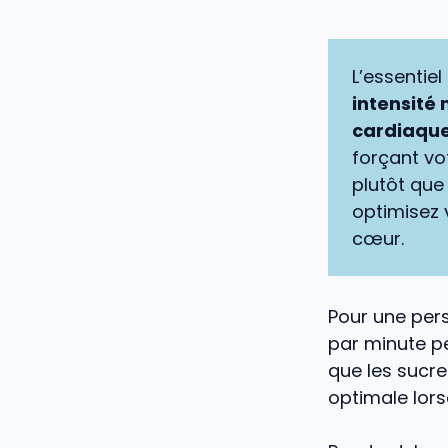
L’essentiel
intensité
cardiaqu
forçant vo
plutôt que
optimisez 
cœur.
Pour une per
par minute 
que les sucre
optimale lors