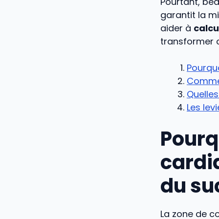
Pourtant, bea
garantit la m
aider à
calcu
transformer c
Pourquo
Commen
Quelles
Les lev
Pourq
cardi
du su
La zone de co