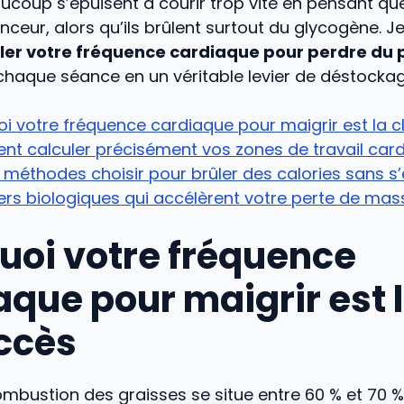
ucoup s’épuisent à courir trop vite en pensant que
inceur, alors qu’ils brûlent surtout du glycogène. J
ler votre fréquence cardiaque pour perdre du 
haque séance en un véritable levier de déstockag
i votre fréquence cardiaque pour maigrir est la c
t calculer précisément vos zones de travail car
 méthodes choisir pour brûler des calories sans s’
iers biologiques qui accélèrent votre perte de ma
uoi votre fréquence
aque pour maigrir est l
ccès
mbustion des graisses se situe entre 60 % et 70 %