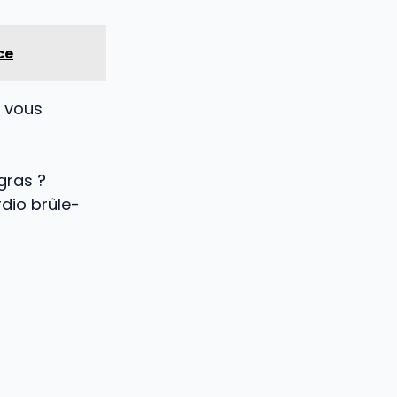
ce
e vous
gras ?
rdio brûle-