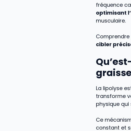
fréquence ca
optimisant l
musculaire.
Comprendre c
cibler préci
Qu’est
graisse
La lipolyse e
transforme vo
physique qui s
Ce mécanisme
constant et s