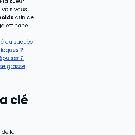
 la sueur
e vais vous
poids
afin de
e efficace.
lé du succès
diaques ?
épuiser ?
sse grasse
a clé
 de la