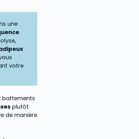
ans une
équence
olyse,
 adipeux
 vous
ant votre
33 battements
uses
plutôt
ive de manière