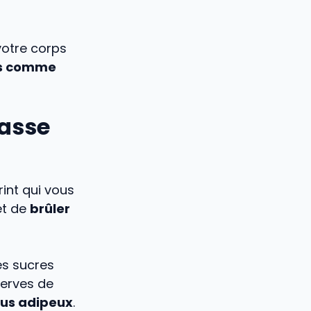
votre corps
es comme
passe
int qui vous
et de
brûler
es sucres
serves de
sus adipeux
.