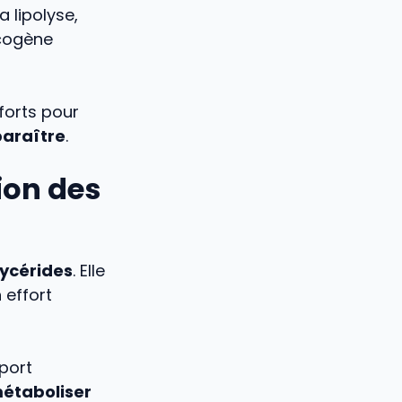
 lipolyse,
ycogène
forts pour
paraître
.
ion des
lycérides
. Elle
 effort
port
étaboliser