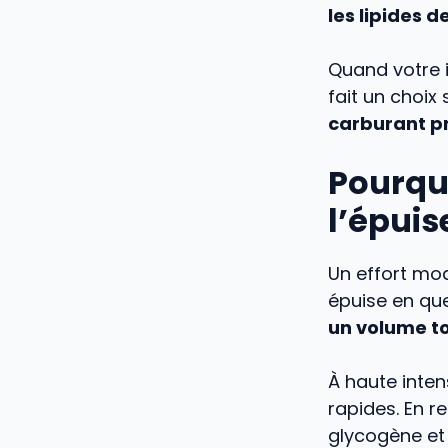
les lipides 
Quand votre i
fait un choix 
carburant pr
Pourqu
l’épuis
Un effort mo
épuise en qu
un volume to
À haute inte
rapides. En r
glycogène e