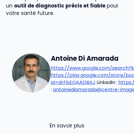
un
outil de diagnostic précis et fiable
pour
votre santé future.
Antoine Di Amarada
https://www.google.com/search?k
https://play.google.com/store/b
id=drFbEQAAQBAJ
Linkedin :
https
:
antoinediamarada@centre-imageri
En savoir plus