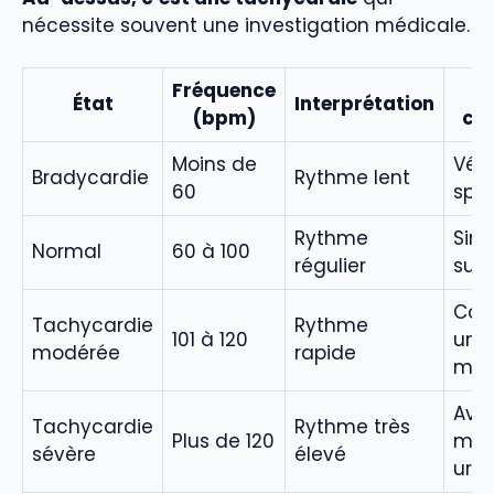
nécessite souvent une investigation médicale.
Fréquence
A
État
Interprétation
(bpm)
con
Moins de
Vérif
Bradycardie
Rythme lent
60
spor
Rythme
Sim
Normal
60 à 100
régulier
surv
Cons
Tachycardie
Rythme
101 à 120
un
modérée
rapide
méd
Avis
Tachycardie
Rythme très
Plus de 120
méd
sévère
élevé
urg