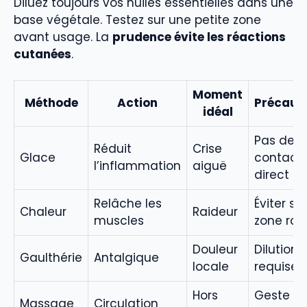
Diluez toujours vos huiles essentielles dans une
base végétale. Testez sur une petite zone
avant usage. La
prudence évite les réactions
cutanées
.
Moment
Méthode
Action
Précaut
idéal
Pas de
Réduit
Crise
Glace
contact
l’inflammation
aiguë
direct
Relâche les
Éviter si
Chaleur
Raideur
muscles
zone ro
Douleur
Dilution
Gaulthérie
Antalgique
locale
requise
Hors
Geste tr
Massage
Circulation