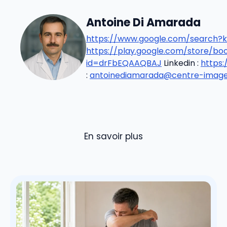
Antoine Di Amarada
https://www.google.com/search?k
https://play.google.com/store/b
id=drFbEQAAQBAJ
Linkedin :
https
:
antoinediamarada@centre-imageri
En savoir plus