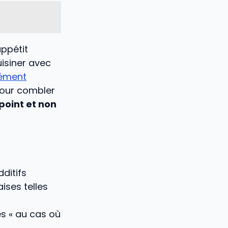
appétit
uisiner avec
ément
pour combler
point et non
ditifs
ises telles
es « au cas où