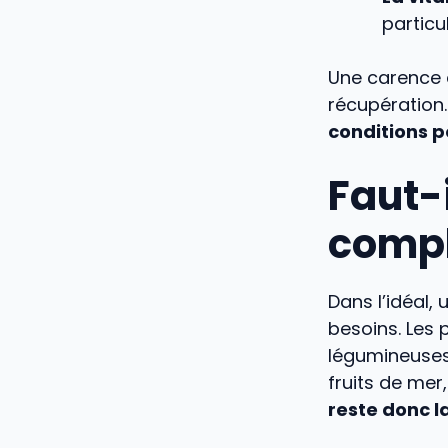
particu
Une carence d
récupération.
conditions p
Faut-i
compl
Dans l’idéal,
besoins. Les 
légumineuses ;
fruits de mer
reste donc l