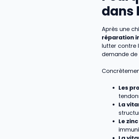
dans l
Après une ch
réparation i
lutter contre
demande de l’
Concrètement,
Les pr
tendons
La vit
structu
Le zinc
immunit
La vita