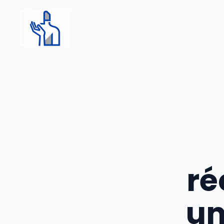
Aller
au
contenu
ré
un