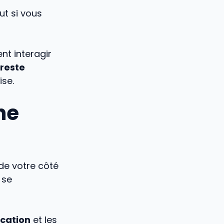
out si vous
nt interagir
 reste
ise.
ne
 de votre côté
 se
cation
et les