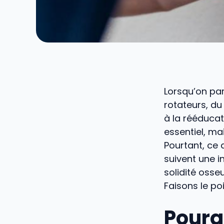
Lorsqu’on par
rotateurs, du
à la rééducat
essentiel, ma
Pourtant, ce
suivent une i
solidité osseu
Faisons le po
Pourq