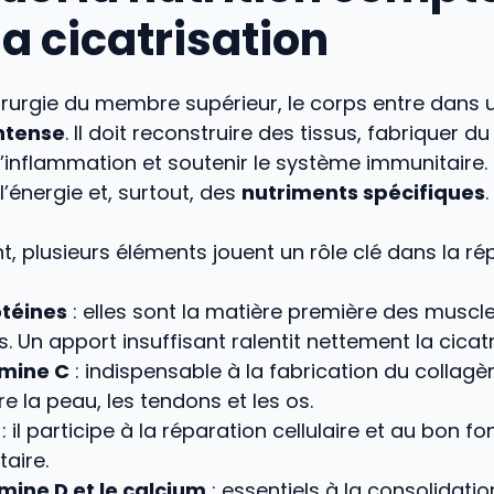
a cicatrisation
irurgie du membre supérieur, le corps entre dans
ntense
. Il doit reconstruire des tissus, fabriquer d
 l’inflammation et soutenir le système immunitaire.
énergie et, surtout, des
nutriments spécifiques
.
 plusieurs éléments jouent un rôle clé dans la rép
otéines
: elles sont la matière première des muscl
. Un apport insuffisant ralentit nettement la cicatr
amine C
: indispensable à la fabrication du collagèn
re la peau, les tendons et les os.
: il participe à la réparation cellulaire et au bon 
aire.
mine D et le calcium
: essentiels à la consolidati