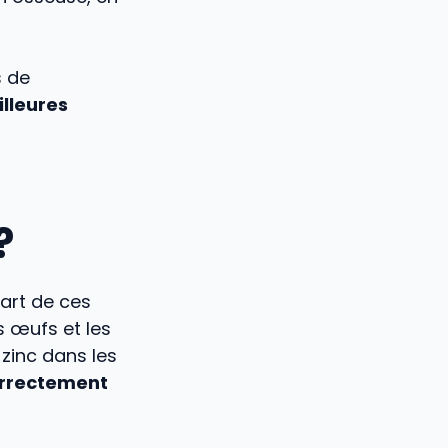
s de
illeures
?
part de ces
s œufs et les
 zinc dans les
rrectement