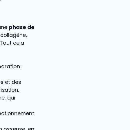
 une
phase de
u collagène,
 Tout cela
aration :
es et des
isation.
e, qui
fonctionnement
on osseuse, en