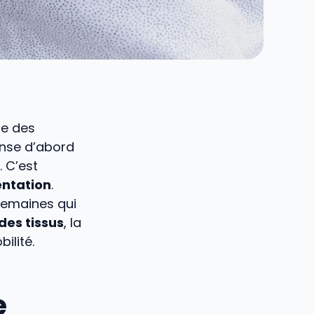
fe des
ense d’abord
 C’est
entation
.
semaines qui
des tissus
, la
ilité.
e