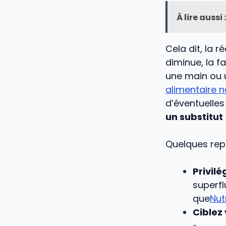
À lire aussi :
Cela dit, la r
diminue, la fa
une main ou u
alimentaire n
d’éventuelle
un substitut
Quelques rep
Privilé
superfl
que
Nut
Ciblez 
».