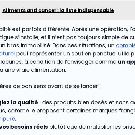
Aliments anti cancer : la liste indispensable
éalité est parfois différente. Après une opération, l’
tigue s’installe, et il n’est pas toujours simple de c
n bras immobilisé. Dans ces situations, un
compl
aturel
peut représenter un soutien ponctuel utile 
s lacunes, à condition de l’envisager comme
un ap
à une vraie alimentation.
ères de bon sens avant de se lancer :
giez la qualité
: des produits bien dosés et sans ad
us, comme le proposent certaines marques frança
ripure
.
vos besoins réels
plutôt que de multiplier les pris