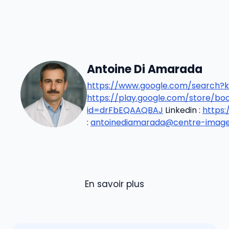
Antoine Di Amarada
https://www.google.com/search?k
https://play.google.com/store/b
id=drFbEQAAQBAJ
Linkedin :
https
:
antoinediamarada@centre-imageri
En savoir plus