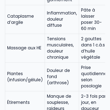
Pâte à
Inflammation,
Cataplasme
laisser
douleur
d’argile
poser 30-
diffuse
60 min
Tensions
2 gouttes
musculaires,
dans 1 c.à.s
Massage aux HE
douleur
d’huile
chronique
végétale
Prise
Douleur de
Plantes
quotidienne
fond
(infusion/gélule)
selon
(arthrose)
posologie
Manque de
2-3 fois par
Étirements
souplesse,
jour, en
raideurs
douceur