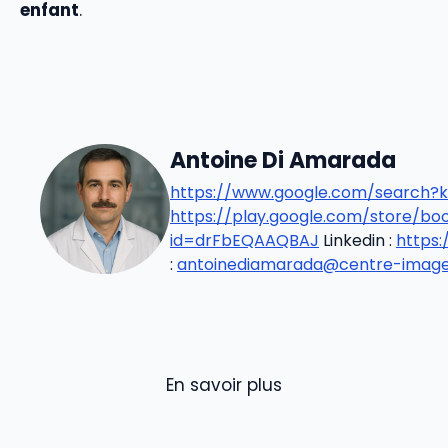
enfant
.
Antoine Di Amarada
https://www.google.com/search?k
https://play.google.com/store/b
id=drFbEQAAQBAJ
Linkedin :
https
:
antoinediamarada@centre-imageri
En savoir plus