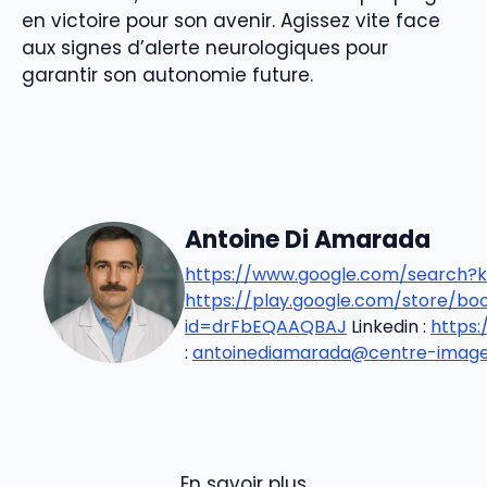
en victoire pour son avenir. Agissez vite face
aux signes d’alerte neurologiques pour
garantir son autonomie future.
Antoine Di Amarada
https://www.google.com/search?k
https://play.google.com/store/b
id=drFbEQAAQBAJ
Linkedin :
https
:
antoinediamarada@centre-imageri
En savoir plus