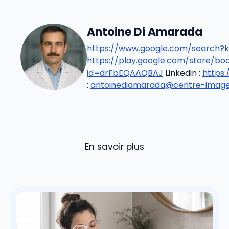
Antoine Di Amarada
https://www.google.com/search?k
https://play.google.com/store/b
id=drFbEQAAQBAJ
Linkedin :
https
:
antoinediamarada@centre-imageri
En savoir plus