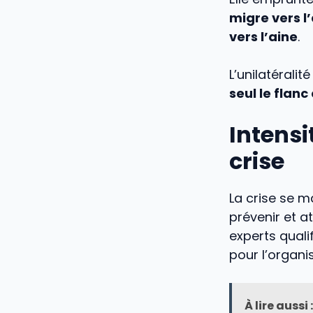
migre vers l
vers l’aine
.
L’unilatéralit
seul le flan
Intensi
crise
La crise se 
prévenir et a
experts quali
pour l’organi
À lire aussi :