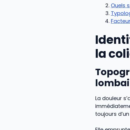
Quels s
Typolog
Facteur
Ident
la col
Topogra
lombai
La douleur s’
immédiatemen
toujours d’un
Elle emprunte