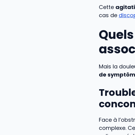
Cette
agitat
cas de
discop
Quels 
associ
Mais la doule
de symptôm
Trouble
concom
Face à l’obst
complexe. Ce