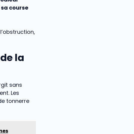
 sa course
 l’obstruction,
 de la
rgit sans
ent. Les
de tonnerre
ènes