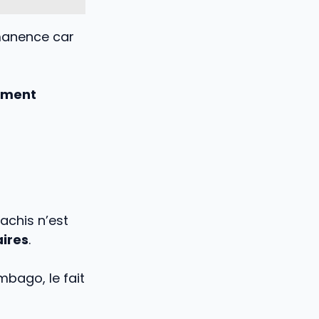
rmanence car
ement
achis n’est
aires
.
mbago, le fait