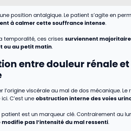
ucune position antalgique. Le patient s’agite en pe
ient à calmer cette souffrance intense
.
a temporalité, ces crises
surviennent majoritair
it ou au petit matin
.
tion entre douleur rénale et
e
er l’origine viscérale au mal de dos mécanique. Le r
ici. C’est une
obstruction interne des voies urin
u patient est un marqueur clé. Contrairement au lu
 modifie pas l’intensité du mal ressenti
.