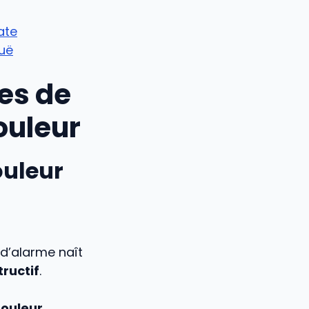
ate
guë
es de
ouleur
ouleur
d’alarme naît
ructif
.
douleur