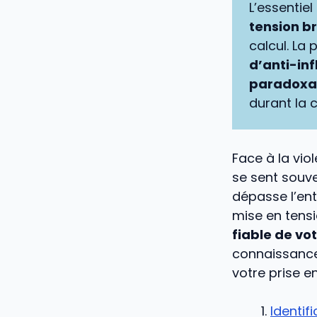
L’essentiel 
tension br
calcul. La 
d’anti-in
paradoxa
durant la c
Face à la vio
se sent souve
dépasse l’en
mise en tensi
fiable de vot
connaissances
votre prise 
Identif