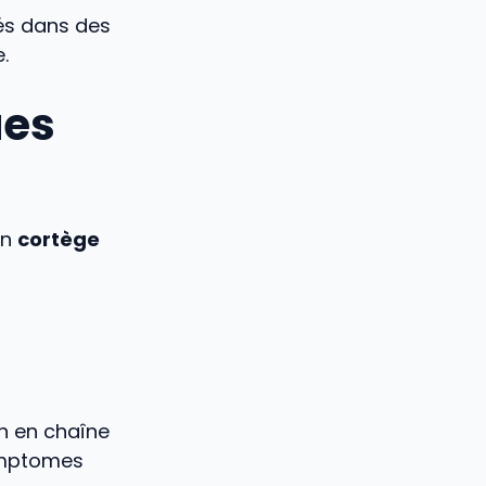
s dans des
.
ues
un
cortège
on en chaîne
ymptomes