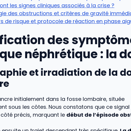
ont les signes cliniques associés à la crise ?
ie des obstructions et critères de gravité immédi
s de risque et protocole de réaction en phase ai
ification des symptôm
ique néphrétique : la d
phie et irradiation de la d
re
ancre initialement dans la fosse lombaire, située
t sous les côtes. Nous constatons que ce signal 
 côté précis, marquant le
début de l’épisode obst
 ensuite un trajet descendant très spécifique.
La 