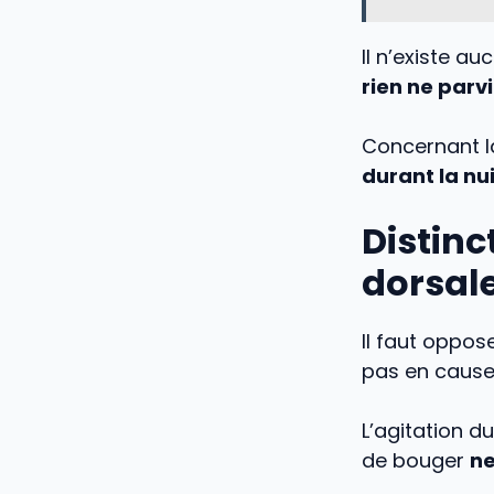
Il n’existe a
rien ne parv
Concernant l
durant la nu
Distinc
dorsal
Il faut oppos
pas en cause 
L’agitation d
de bouger
ne