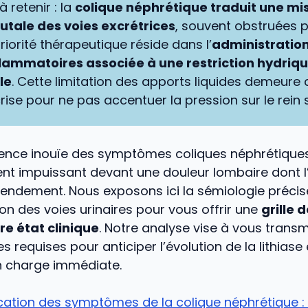
à retenir : la
colique néphrétique traduit une mi
utale des voies excrétrices
, souvent obstruées 
priorité thérapeutique réside dans l’
administratio
flammatoires associée à une restriction hydriq
le
. Cette limitation des apports liquides demeure 
rise pour ne pas accentuer la pression sur le rein 
lence inouïe des symptômes coliques néphrétiques,
nt impuissant devant une douleur lombaire dont l’
tendement. Nous exposons ici la sémiologie précis
on des voies urinaires pour vous offrir une
grille 
re état clinique
. Notre analyse vise à vous transm
 requises pour anticiper l’évolution de la lithiase 
en charge immédiate.
ication des symptômes de la colique néphrétique : 