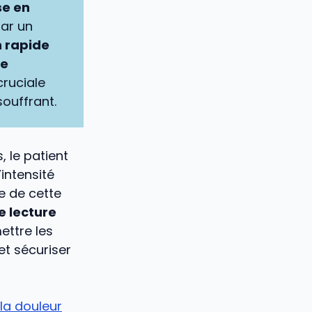
se en
par un
n rapide
ue
cruciale
souffrant.
 le patient
intensité
e de cette
de lecture
ettre les
et sécuriser
la douleur