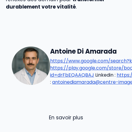
durablement votre vitalité
.
Antoine Di Amarada
https://www.google.com/search?k
https://play.google.com/store/b
id=drFbEQAAQBAJ
Linkedin :
https
:
antoinediamarada@centre-imageri
En savoir plus