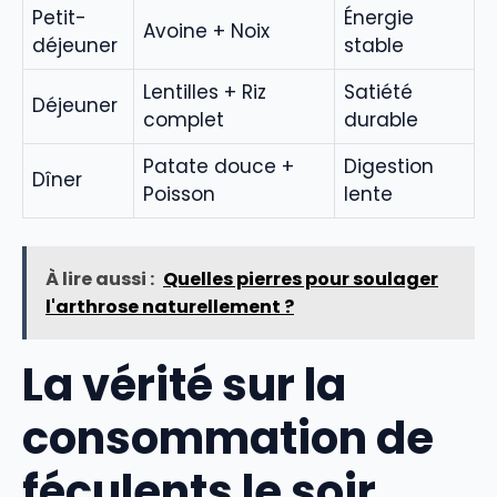
Petit-
Énergie
Avoine + Noix
déjeuner
stable
Lentilles + Riz
Satiété
Déjeuner
complet
durable
Patate douce +
Digestion
Dîner
Poisson
lente
À lire aussi :
Quelles pierres pour soulager
l'arthrose naturellement ?
La vérité sur la
consommation de
féculents le soir