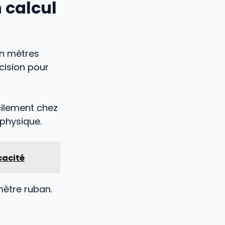
 calcul
en mètres
ision pour
ilement chez
 physique.
cacité
mètre ruban.