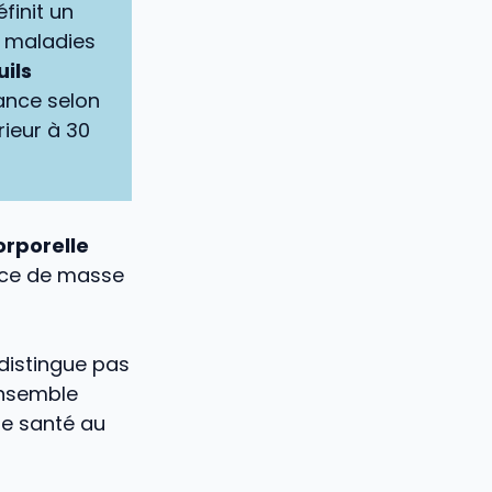
éfinit un
e maladies
uils
uance selon
rieur à 30
rporelle
dice de masse
 distingue pas
ensemble
e santé au