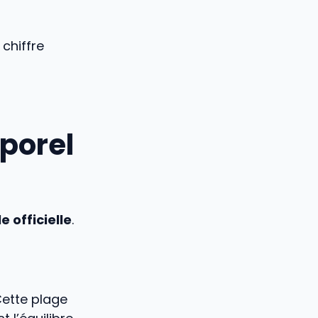
e chiffre
rporel
le officielle
.
Cette plage