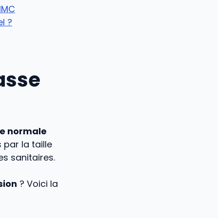
’IMC
l ?
asse
le normale
par la taille
s sanitaires.
sion
? Voici la