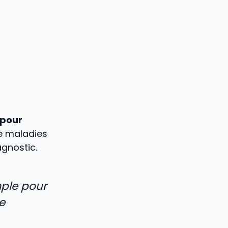
 pour
de maladies
agnostic.
mple pour
e