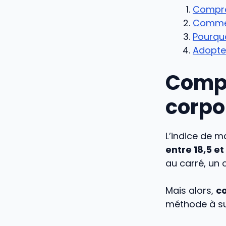
Compren
Comment
Pourquo
Adopter
Compr
corpo
L’indice de m
entre 18,5 e
au carré, un 
Mais alors,
co
méthode à su