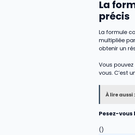
La for
précis
La formule co
multipliée p
obtenir un rés
Vous pouvez u
vous. C’est u
À lire aussi :
Pesez-vous l
(
)