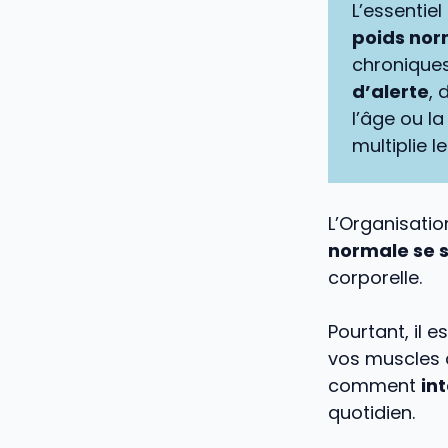
L’essentiel
poids norm
chroniques
d’alerte
, 
l’âge ou l
multiplie l
L’Organisati
normale se s
corporelle.
Pourtant, il e
vos muscles 
comment
in
quotidien.