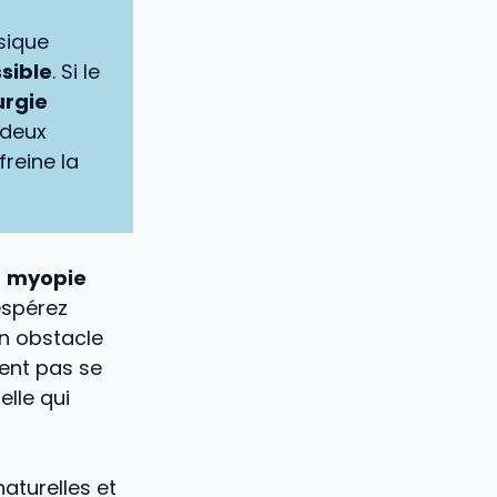
ysique
sible
. Si le
urgie
 deux
freine la
a
myopie
espérez
un obstacle
ent pas se
elle qui
naturelles et