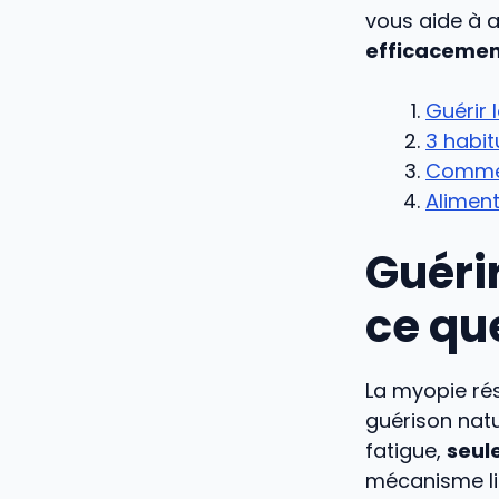
vous aide à 
efficaceme
Guérir 
3 habit
Comment
Aliment
Guéri
ce qu
La myopie rés
guérison natu
fatigue,
seule
mécanisme lié