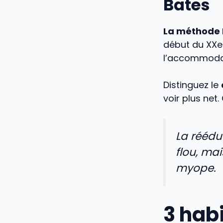
Bates
La méthode 
début du XXe
l’accommodat
Distinguez le
voir plus net
La réédu
flou, mai
myope.
3 hab