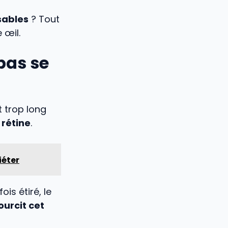
sables
? Tout
 œil.
pas se
 trop long
 rétine
.
iéter
is étiré, le
urcit cet