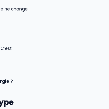
ice ne change
 C’est
rgie
?
type