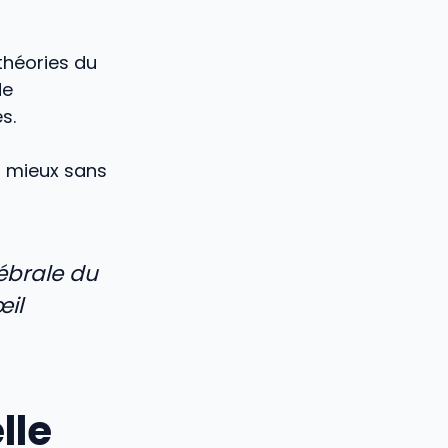
 théories du
de
s.
ir mieux sans
rébrale du
œil
lle