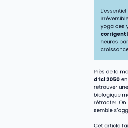
L’essentiel
irréversibl
yoga des y
corrigent 
heures par 
croissance
Près de la mo
d’ici 2050
en 
retrouver une
biologique m
rétracter. On
semble s’agg
Cet article fa