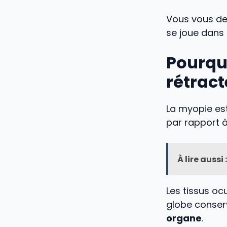
Vous vous d
se joue dans 
Pourquo
rétract
La myopie est
par rapport 
À lire aussi :
Les tissus oc
globe conser
organe
.