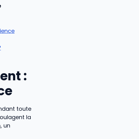
e
cience
?
ent :
ce
endant toute
soulagent la
n
, un