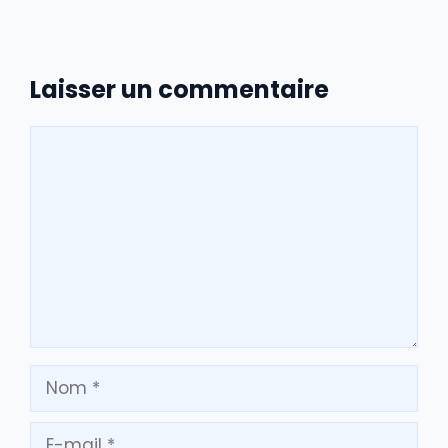
Laisser un commentaire
Commentaire
Nom
E-