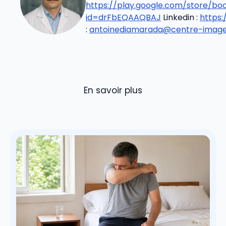
https://play.google.com/store/b
id=drFbEQAAQBAJ
Linkedin :
https
:
antoinediamarada@centre-imageri
En savoir plus