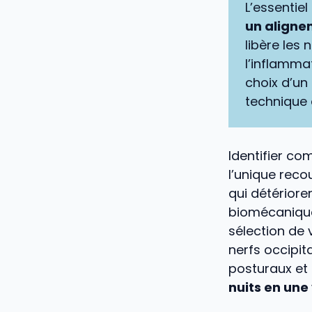
L’essentiel 
un alignem
libère les 
l’inflamma
choix d’un
technique 
Identifier co
l’unique reco
qui détérioren
biomécaniques
sélection de 
nerfs occipit
posturaux et
nuits en une