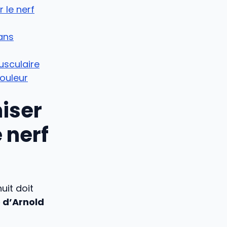
 le nerf
sans
usculaire
douleur
iser
 nerf
uit doit
 d’Arnold