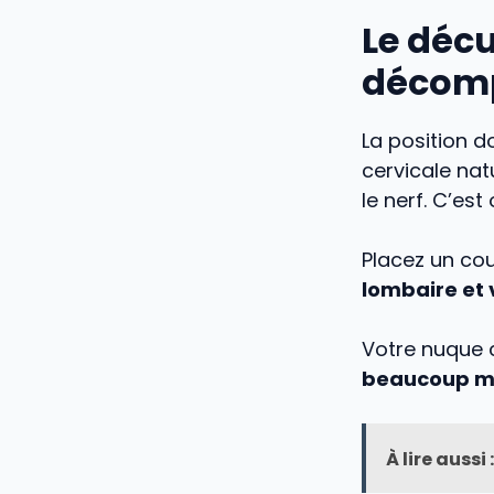
Le décu
décomp
La position d
cervicale nat
le nerf. C’es
Placez un co
lombaire et v
Votre nuque c
beaucoup mo
À lire aussi :