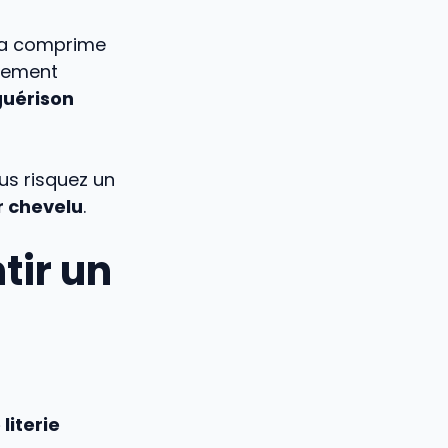
ela comprime
blement
guérison
us risquez un
r chevelu
.
ntir un
literie