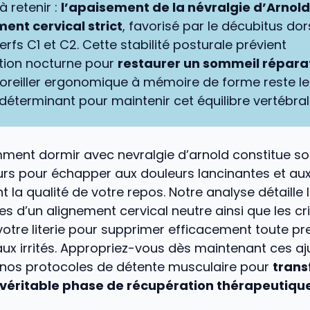
à retenir :
l’apaisement de la névralgie d’Arnol
ent cervical strict
, favorisé par le décubitus dor
nerfs C1 et C2. Cette stabilité posturale prévient
tion nocturne pour
restaurer un sommeil répara
 oreiller ergonomique à mémoire de forme reste le
déterminant pour maintenir cet équilibre vertébral
mment dormir avec nevralgie d’arnold constitue s
urs pour échapper aux douleurs lancinantes et au
t la qualité de votre repos. Notre analyse détaille 
 d’un alignement cervical neutre ainsi que les cr
votre literie pour supprimer efficacement toute pre
aux irrités. Appropriez-vous dès maintenant ces a
 nos protocoles de détente musculaire pour
trans
 véritable phase de récupération thérapeutiqu