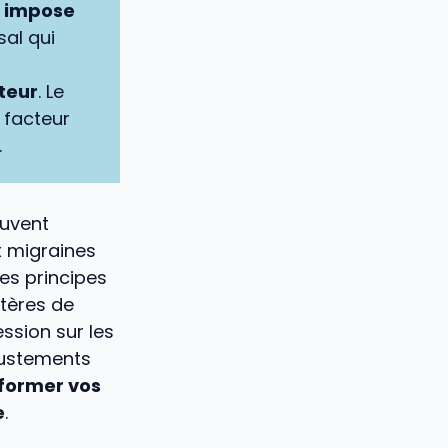
d impose
sal qui
teur
. Le
 facteur
.
ouvent
x migraines
les principes
itères de
ssion sur les
justements
former vos
e
.