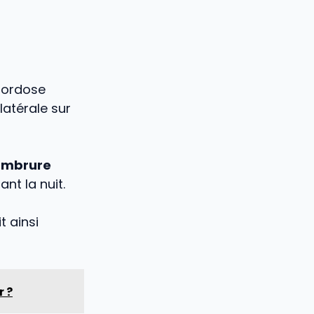
 lordose
latérale sur
ambrure
nt la nuit.
t ainsi
r ?