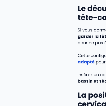
Le décu
tête-c
Si vous dormez
garder la tê
pour ne pas é
Cette configu
adapté
pour 
Insérez un c
bassin et sé
La posi
cervic