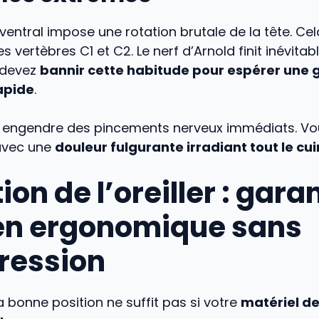
ventral impose une rotation brutale de la tête. C
s vertèbres C1 et C2. Le nerf d’Arnold finit inévita
 devez
bannir cette habitude pour espérer une 
apide
.
n engendre des pincements nerveux immédiats. Vo
 avec une
douleur fulgurante irradiant tout le cui
ion de l’oreiller : gara
en ergonomique sans
ression
la bonne position ne suffit pas si votre
matériel de 