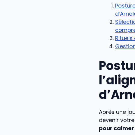
Posture
d’Arnol
Sélecti
compre
Rituels
Gestion
Postu
l’ali
d’Arn
Après une jou
devenir votre
pour calmer