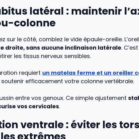
bitus latéral : maintenir l’
ou-colonne
 sur le côté, comblez le vide épaule-oreille. L’oreil
te droite, sans aucune inclinaison latérale
. C’es
tirer les tissus nerveux sensibles.
ration requiert
un matelas ferme et un oreiller c
soutenir efficacement votre colonne vertébrale.
oussin entre vos genoux. Ce simple ajustement
stab
curise vos cervicales
.
tion ventrale : éviter les tor
ales extrêmes