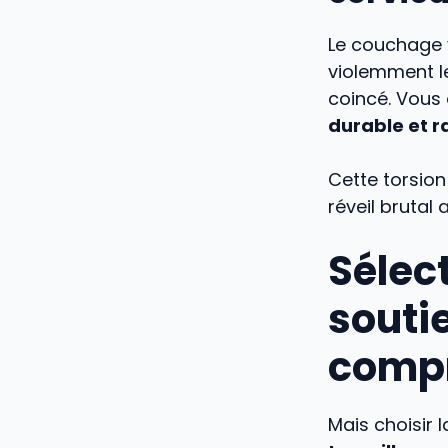
Le couchage 
violemment le
coincé. Vous
durable et r
Cette torsio
réveil brutal
Sélect
souti
comp
Mais choisir 