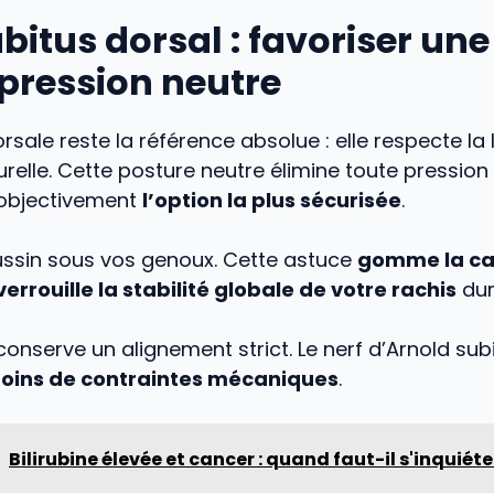
bitus dorsal : favoriser une
ression neutre
orsale reste la référence absolue : elle respecte la
urelle. Cette posture neutre élimine toute pression 
t objectivement
l’option la plus sécurisée
.
ussin sous vos genoux. Cette astuce
gomme la c
errouille la stabilité globale de votre rachis
dura
onserve un alignement strict. Le nerf d’Arnold subi
ins de contraintes mécaniques
.
Bilirubine élevée et cancer : quand faut-il s'inquiéte