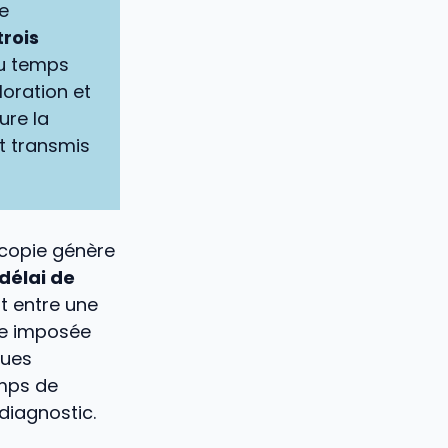
de
trois
au temps
loration et
ure la
nt transmis
scopie génère
délai de
nt entre une
nce imposée
ques
emps de
 diagnostic.