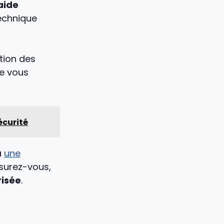
aide
technique
tion des
e vous
écurité
à
une
ssurez-vous,
risée
.