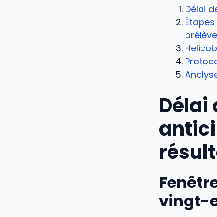
Délai d
Étapes
prélèv
Helicob
Protoco
Analyse
Délai 
antici
résul
Fenêtre
vingt-