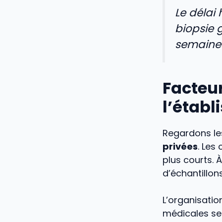
Le délai
biopsie 
semaines 
Facteur
l’établ
Regardons l
privées
. Les
plus courts. 
d’échantillon
L’organisati
médicales sen