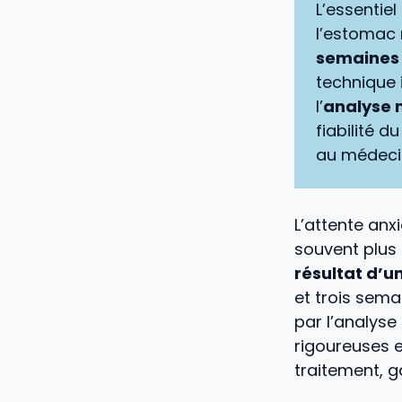
L’essentiel
l’estomac
semaines 
technique i
l’
analyse 
fiabilité 
au médecin
L’attente an
souvent plus
résultat d’u
et trois sema
par l’analyse
rigoureuses e
traitement, ga