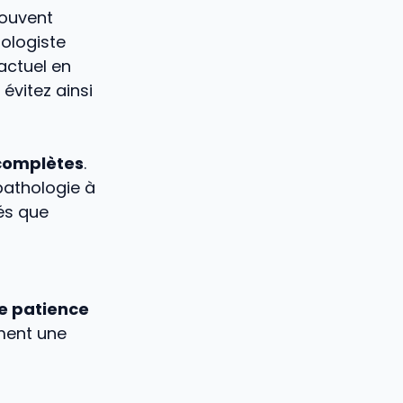
souvent
ologiste
actuel en
évitez ainsi
 complètes
.
pathologie à
tés que
e patience
ement une