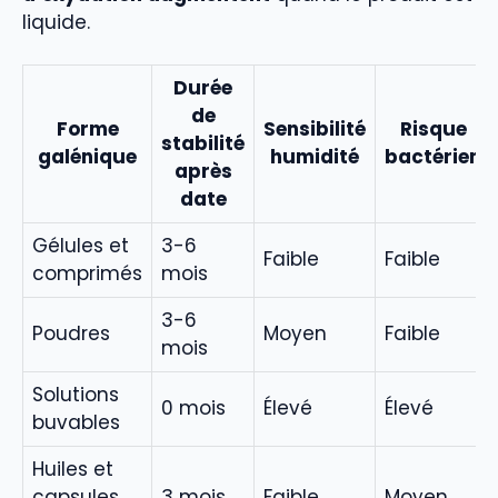
liquide.
Durée
de
Forme
Sensibilité
Risque
stabilité
galénique
humidité
bactérien
après
date
Gélules et
3-6
Faible
Faible
comprimés
mois
3-6
Poudres
Moyen
Faible
mois
Solutions
0 mois
Élevé
Élevé
buvables
Huiles et
capsules
3 mois
Faible
Moyen