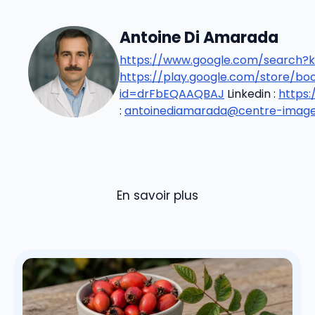
Antoine Di Amarada
https://www.google.com/search?k
https://play.google.com/store/b
id=drFbEQAAQBAJ
Linkedin :
https
:
antoinediamarada@centre-imageri
En savoir plus