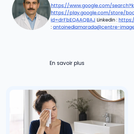
https://www.google.com/search?k
https://play.google.com/store/b
id=drFbEQAAQBAJ
Linkedin :
https
:
antoinediamarada@centre-imageri
En savoir plus