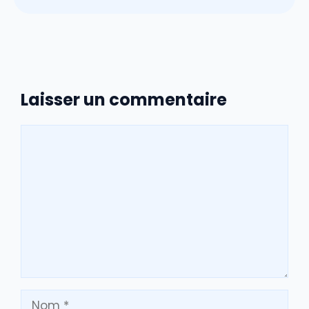
Laisser un commentaire
Commentaire
Nom