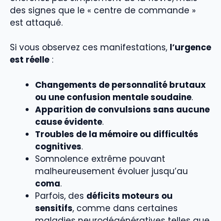
des signes que le « centre de commande »
est attaqué.
Si vous observez ces manifestations,
l’urgence
est réelle
:
Changements de personnalité brutaux
ou une confusion mentale soudaine
.
Apparition de convulsions sans aucune
cause évidente
.
Troubles de la mémoire ou difficultés
cognitives
.
Somnolence extrême pouvant
malheureusement évoluer jusqu’au
coma
.
Parfois, des
déficits moteurs ou
sensitifs
, comme dans certaines
maladies neurodégénératives telles que