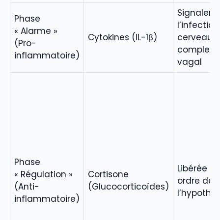
Signalent
Phase
l’infectio
« Alarme »
Cytokines (IL-1β)
cerveau v
(Pro-
complexe
inflammatoire)
vagal
Phase
Libérée su
« Régulation »
Cortisone
ordre de
(Anti-
(Glucocorticoïdes)
l’hypotha
inflammatoire)