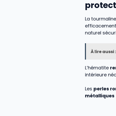
protec
La tourmaline
efficacement 
naturel sécuri
À lire aussi :
L’hématite
re
intérieure né
Les
perles r
métalliques