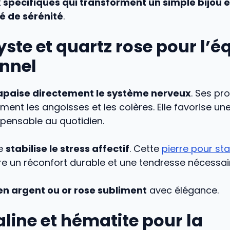
spécifiques qui transforment un simple bijou 
ié de sérénité
.
te et quartz rose pour l’éq
nnel
apaise directement le système nerveux
. Ses pr
lment les angoisses et les colères. Elle favorise une
pensable au quotidien.
se
stabilise le stress affectif
. Cette
pierre pour stab
re un réconfort durable et une tendresse nécessai
 en argent ou or rose subliment
avec élégance.
line et hématite pour la