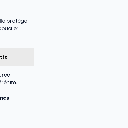
Elle protège
bouclier
ette
force
rénité.
oncs