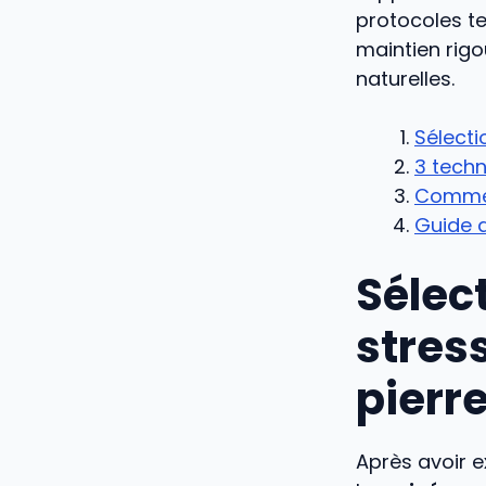
protocoles te
maintien rigo
naturelles.
Sélecti
3 techn
Comment
Guide d
Sélec
stress
pierr
Après avoir e