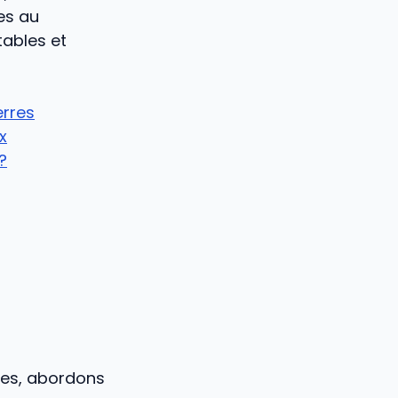
es au
tables et
erres
x
?
lles, abordons