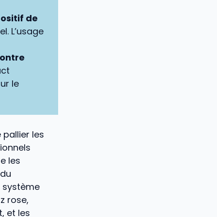
ositif de
el. L’usage
contre
act
ur le
pallier les
ionnels
e les
 du
e système
z rose,
, et les