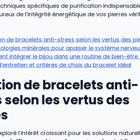
chniques spécifiques de purification indispensabl
ureux de l’intégrité énergétique de vos pierres véri
on de bracelets anti-stress selon les vertus des pi
ologies minérales pour apaiser le système nerveu
 intégrer le bijou dans une routine de bien-être 
’entretien et critères de choix du bracelet idéal
tion de bracelets anti-
 selon les vertus des
es
xploré l’intérêt croissant pour les solutions nature