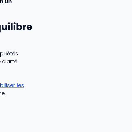
en un
uilibre
opriétés
 clarté
iliser les
re.