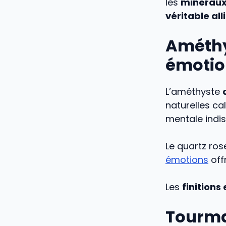
les
minéraux 
véritable all
Améthys
émotio
L’améthyste
naturelles ca
mentale indis
Le quartz ro
émotions
off
Les
finitions
Tourma