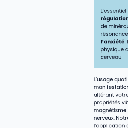
L’essentiel
régulatio
de minéra
résonance 
l’anxiété
.
physique a
cerveau.
L’usage quoti
manifestation
altérant votr
propriétés vib
magnétisme
nerveux. Notr
l’application