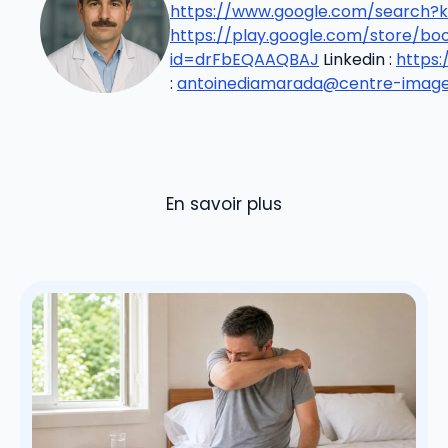
https://www.google.com/search?k
https://play.google.com/store/b
id=drFbEQAAQBAJ
Linkedin :
https
:
antoinediamarada@centre-imageri
En savoir plus