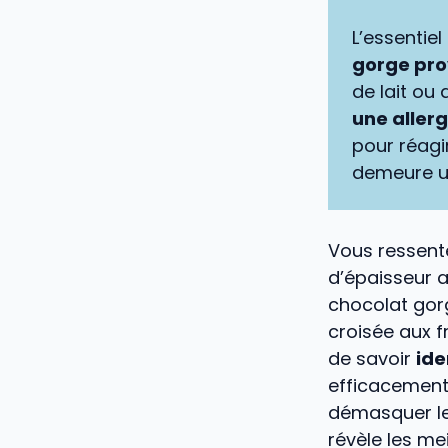
L’essentiel 
gorge pro
de lait ou
une allerg
pour réagir
demeure u
Vous ressent
d’épaisseur a
chocolat gorg
croisée aux f
de savoir
ide
efficacement 
démasquer le
révèle les me