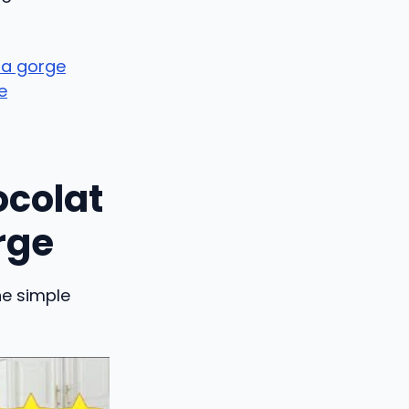
la gorge
e
ocolat
rge
ne simple