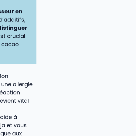
sseur en
’additifs,
distinguer
est crucial
de cacao
ion
une allergie
réaction
evient vital
 aide à
ja et vous
logue aux