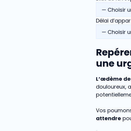
Délai d’appar
Repérer
une ur
L’œdème de l
douloureux, a
potentielleme
Vos poumons s
attendre
pou