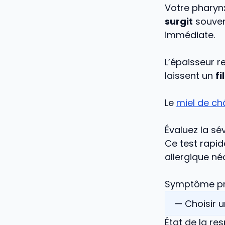
Votre phary
surgit
souvent
immédiate.
L’épaisseur r
laissent un
f
Le
miel de ch
Évaluez la s
Ce test rapid
allergique né
Symptôme pr
État de la res