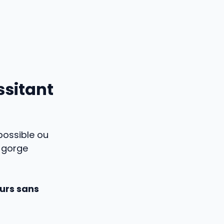
ssitant
mpossible ou
t gorge
urs sans