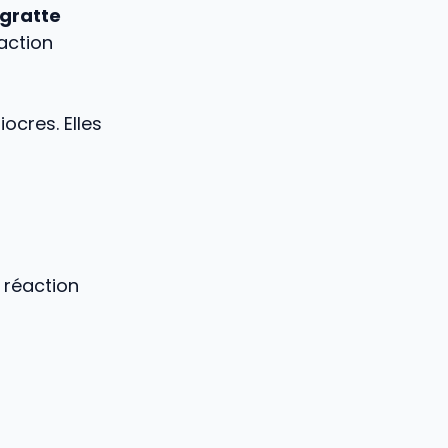
 gratte
action
ocres. Elles
e réaction