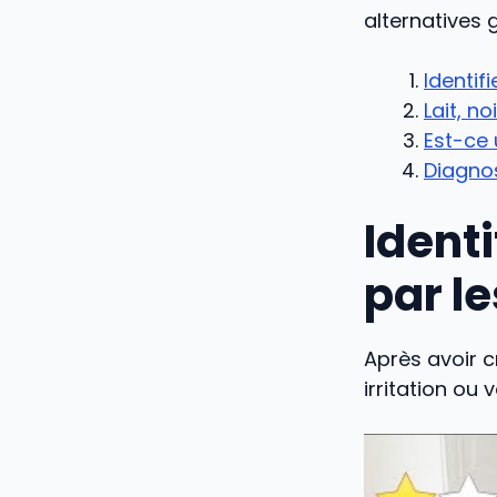
alternatives
Identif
Lait, n
Est-ce 
Diagnos
Identi
par l
Après avoir c
irritation ou 