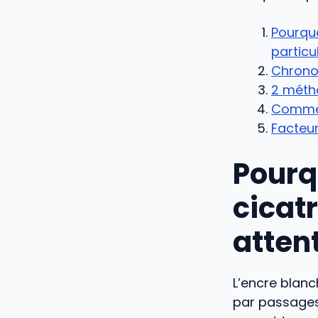
Pourquo
particu
Chronol
2 métho
Comment
Facteur
Pourq
cicat
attent
L’encre blan
par passages