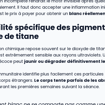
n incomplète rendrait le motif invisible après que
ement. Il faut donc accepter une inflammation init
t le prix à payer pour obtenir un
blanc réellemen
ilité spécifique des pigmen
 de titane
n chimique repose souvent sur le dioxyde de tita
t extrêmement sensible aux rayons ultraviolets. 
récoce peut
jaunir ou dégrader définitivement l
munitaire identifie plus facilement ces particules 
orps étrangers.
Le corps tente parfois de les a
rant les premières semaines suivant la séance.
ent blanc ne se comporte pas comme une