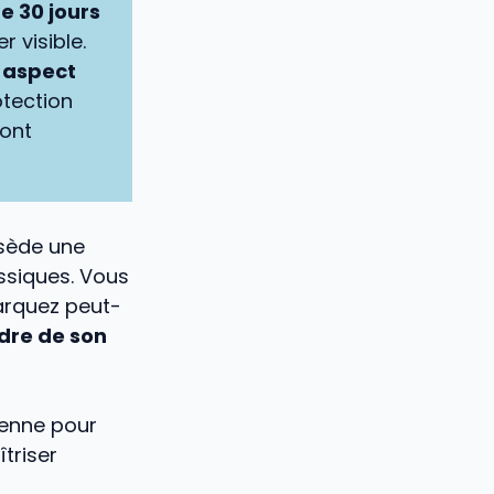
e 30 jours
 visible.
n
aspect
otection
sont
ssède une
ssiques. Vous
arquez peut-
dre de son
ienne pour
îtriser