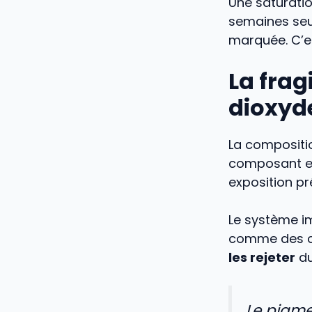
Une saturatio
semaines seul
marquée. C’es
La frag
dioxyde
La compositio
composant es
exposition p
Le système im
comme des c
les rejeter
du
Le pigm