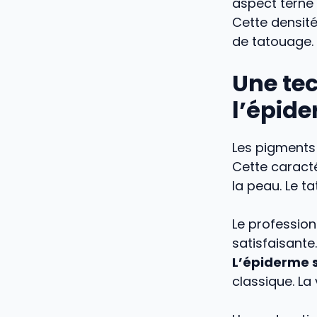
aspect terne 
Cette densit
de tatouage.
Une tec
l’épid
Les pigments
Cette caracté
la peau. Le t
Le profession
satisfaisante
L’épiderme 
classique. La 