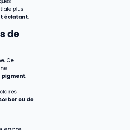
lques
iale plus
t éclatant
.
ts de
ne. Ce
Une
e pigment
.
claires
bsorber ou de
 encre,