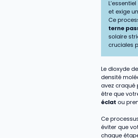
L’essentiel 
et exige u
Ce process
terne pas
solaire st
cruciales 
Le dioxyde de
densité moléc
avez craqué 
être que vot
éclat
ou prend
Ce processus
éviter que vo
chaque étap