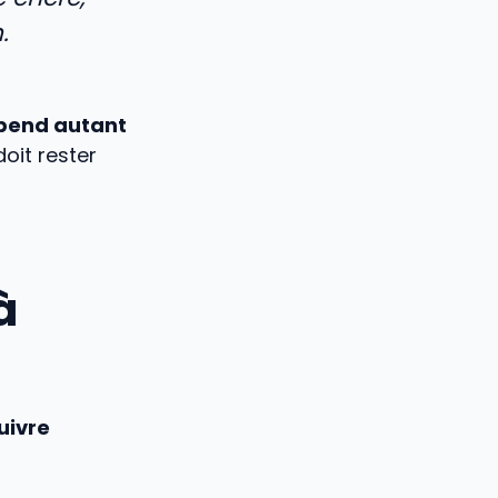
.
pend autant
doit rester
à
uivre