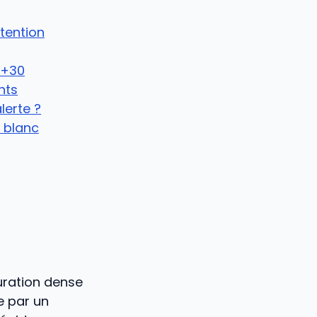
tention
J+30
nts
lerte ?
 blanc
uration dense
e par un