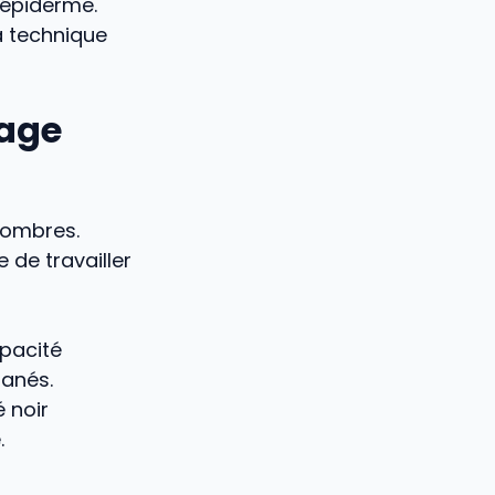
’épiderme.
a technique
tage
sombres.
de travailler
opacité
tanés.
 noir
.