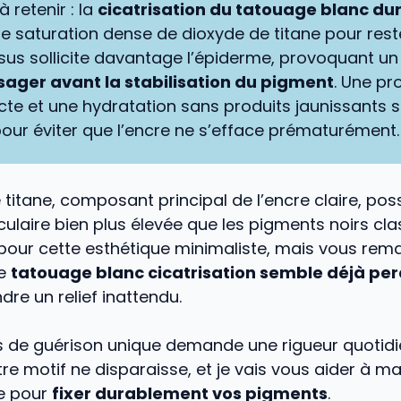
à retenir : la
cicatrisation du tatouage blanc dur
ne saturation dense de dioxyde de titane pour rester
us sollicite davantage l’épiderme, provoquant u
sager avant la stabilisation du pigment
. Une pr
ricte et une hydratation sans produits jaunissants 
pour éviter que l’encre ne s’efface prématurément.
 titane, composant principal de l’encre claire, po
ulaire bien plus élevée que les pigments noirs cla
pour cette esthétique minimaliste, mais vous rem
re
tatouage blanc cicatrisation semble déjà per
re un relief inattendu.
 de guérison unique demande une rigueur quotid
tre motif ne disparaisse, et je vais vous aider à ma
e pour
fixer durablement vos pigments
.