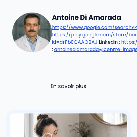
Antoine Di Amarada
https://www.google.com/search?k
https://play.google.com/store/b
id=drFbEQAAQBAJ
Linkedin :
https
:
antoinediamarada@centre-imageri
En savoir plus